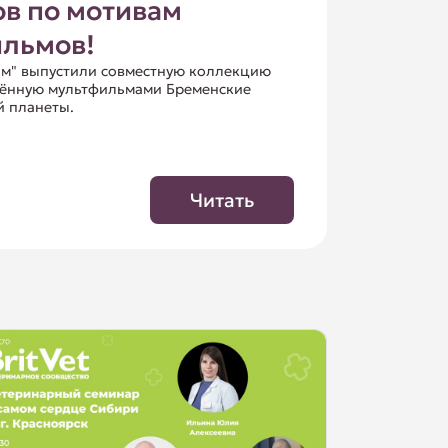
ов по мотивам
льмов!
льм" выпустили совместную коллекцию
влённую мультфильмами Бременские
й планеты.
Читать