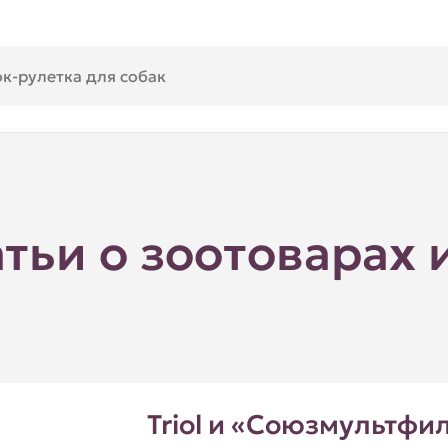
атьи о зоотоварах 
Triol и «Союзмультфи