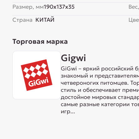
Размер, мм
190x137x35
Вес,
Страна
КИТАЙ
Цве
Торговая марка
Gigwi
GiGwi – яркий российский б
знакомый и представителям
четвероногих питомцев. То
стиль и обеспечивает прем
достойное мировых станда
самые разные категории тов
игр...