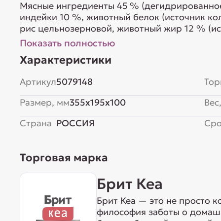
Мясные ингредиенты 45 % (дегидрированное
индейки 10 %, животный белок (источник ко
рис цельнозерновой, животный жир 12 % (ис
желтый горох, гидролизованный животный 
Показать полностью
комплекс, клетчатка свекловичная, пивные 
Характеристики
маннанолигосахаридов), рыб...
Артикул
5079148
Тор
Размер, мм
355x195x100
Вес,
Страна
РОССИЯ
Сро
Торговая марка
Брит Кеа
Брит Кеа — это не просто к
философия заботы о домаш