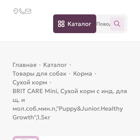
Каталог
Главная
·
Каталог
·
Товары для собак
·
Корма
·
Сухой корм
·
BRIT CARE Mini, Сухой корм с инд. для
щ. и
мол.соб.мин.п,"Puppy&Junior.Healthy
Growth",1.5кг