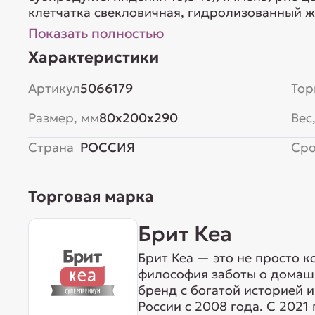
клетчатка свекловичная, гидролизованный ж
% (источник Омега-6 жирных кислот), вита
Показать полностью
дрожжи, холинхлорид, таурин, сушеная морк
Характеристики
DL-метионин,...
Артикул
5066179
Тор
Размер, мм
80x200x290
Вес,
Страна
РОССИЯ
Сро
Торговая марка
Брит Кеа
Брит Кеа — это не просто к
философия заботы о домаш
бренд с богатой историей 
России с 2008 года. С 2021