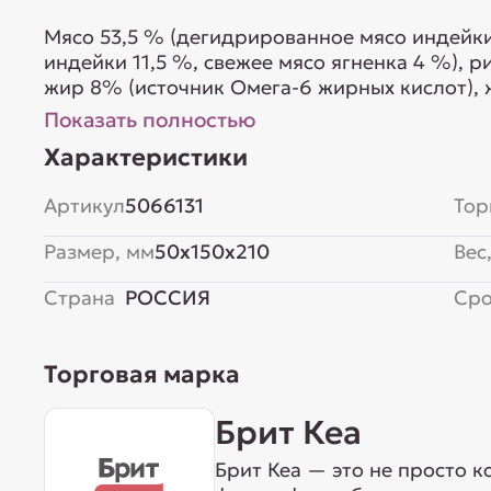
Мясо 53,5 % (дегидрированное мясо индейки
индейки 11,5 %, свежее мясо ягненка 4 %), 
жир 8% (источник Омега-6 жирных кислот), 
5 %, гидролизованный животный белок 3,5 
Показать полностью
пивные дрожжи (источник маннанолигосахари
Характеристики
Артикул
5066131
Тор
Размер, мм
50x150x210
Вес,
Страна
РОССИЯ
Сро
Торговая марка
Брит Кеа
Брит Кеа — это не просто к