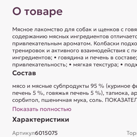
О товаре
Мясное лакомство для собак и щенков с гов
содержанию мясных ингредиентов отличает
привлекательным ароматом. Колбаски подх
тренировок и активного взаимодействия с 
ингредиентов; • говядина и печень в составе
привлекательность; • мягкая текстура; • под
Состав
мясо и мясные субпродукты 95 % (куриное ф
печень 5 %, говяжья печень 5 %), тапиока, 
сорбитол, пшеничная мука, соль. ПОКАЗАТ
(СРЕДНИЕ ЗНАЧЕНИЯ): сырой белок не менее
Показать полностью
зола не более 6 %, сырая клетчатка не более
Характеристики
ЭНЕРГЕТИЧЕ...
Артикул
6015075
Тор