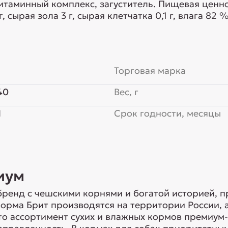
ститель. Пищевая ценность на 100 г (средние значения):
 сырая зола 3 г, сырая клетчатка 0,1 г, влага 82 %,
Торговая марка
40
Вес, г
Я
Срок годности, месяцы
иум
ренд с чешскими корнями и богатой историей, п
 корма Брит производятся на территории России,
о ассортимент сухих и влажных кормов премиум-