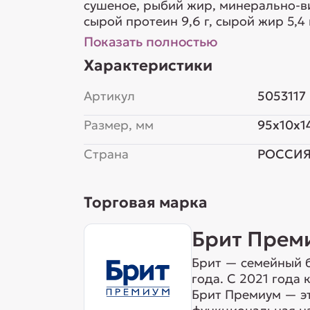
сушеное, рыбий жир, минерально-витаминный комплекс, загу
сырой протеин 9,6 г, сырой жир 5,4 г,
кальций 0,4 г, фосфор 0,3 г. П...
Показать полностью
Характеристики
Артикул
5053117
Размер, мм
95x10x1
Страна
РОССИ
Торговая марка
Брит Прем
Брит — семейный б
года. С 2021 года
Брит Премиум — эт