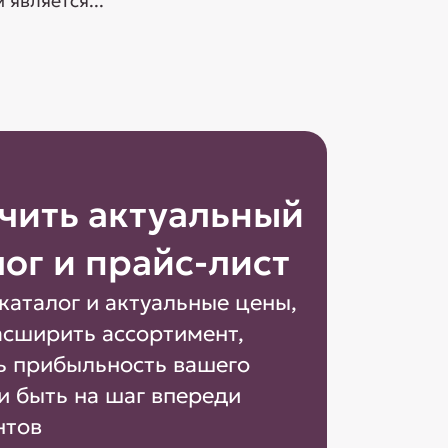
является...
чить актуальный
лог и прайс-лист
каталог и актуальные цены,
асширить ассортимент,
ь прибыльность вашего
и быть на шаг впереди
нтов