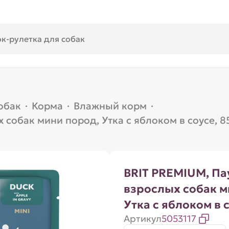
обак
·
Корма
·
Влажный корм
·
 собак мини пород, Утка с яблоком в соусе, 8
BRIT PREMIUM, Па
взрослых собак м
Утка с яблоком в с
Артикул
5053117