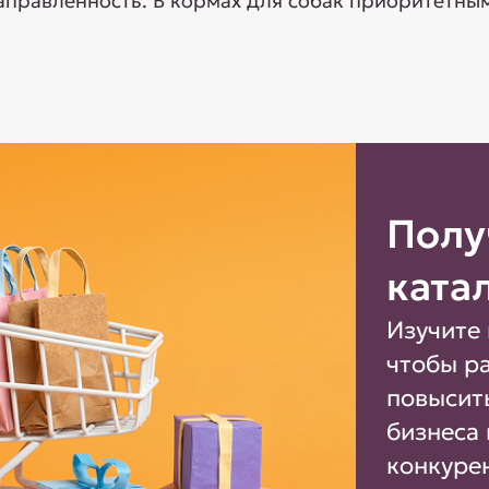
правленность. В кормах для собак приоритетным 
Полу
ката
Изучите 
чтобы р
повысит
бизнеса 
конкуре