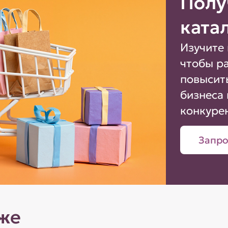
Полу
ката
Изучите 
чтобы р
повысит
бизнеса 
конкуре
Запро
же