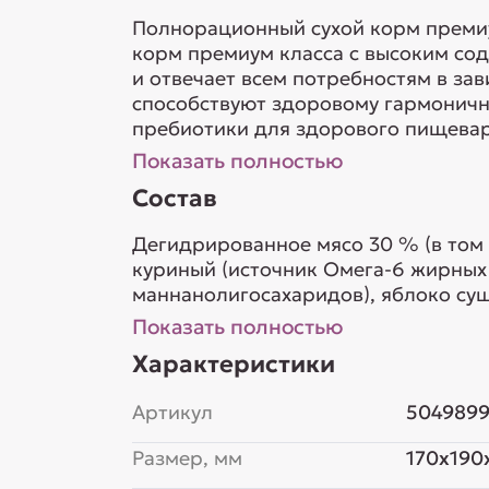
Полнорационный сухой корм премиум-
корм премиум класса с высоким со
и отвечает всем потребностям в за
способствуют здоровому гармоничн
пребиотики для здорового пищеваре
Показать полностью
Состав
Дегидрированное мясо 30 % (в том
куриный (источник Омега-6 жирных 
маннанолигосахаридов), яблоко суш
минеральный комплекс, калий хлори
Показать полностью
Характеристики
Артикул
504989
Размер, мм
170x190