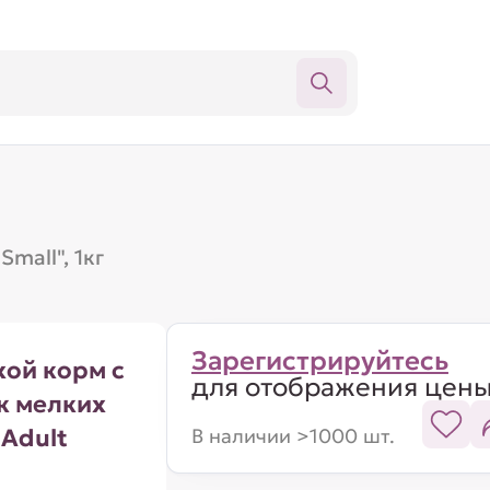
mall", 1кг
Зарегистрируйтесь
хой корм с
для отображения цен
к мелких
 Adult
В наличии >1000 шт.