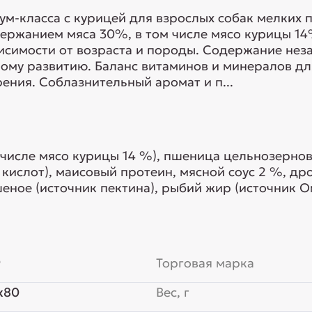
класса с курицей для взрослых собак мелких поро
держанием мяса 30%, в том числе мясо курицы 14
висимости от возраста и породы. Содержание не
ому развитию. Баланс витаминов и минералов для
ния. Соблазнительный аромат и п...
 числе мясо курицы 14 %), пшеница цельнозернов
кислот), маисовый протеин, мясной соус 2 %, др
еное (источник пектина), рыбий жир (источник О
стый, топинамбур (содержит инулин...
9
Торговая марка
x80
Вес, г