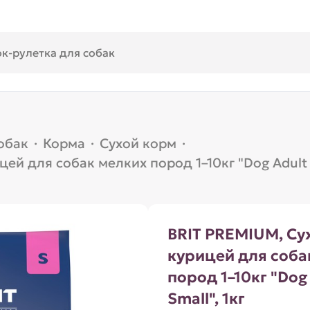
обак
·
Корма
·
Сухой корм
·
ей для собак мелких пород 1–10кг "Dog Adult S
BRIT PREMIUM, Су
курицей для соба
пород 1–10кг "Dog
Small", 1кг