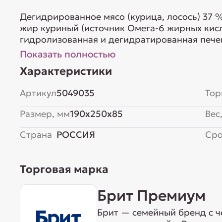
Дегидрированное мясо (курица, лосось) 37 
жир куриный (источник Омега-6 жирных кисл
гидролизованная и дегидратированная печен
сушеные яблоки (источник пектина – раство
Показать полностью
дрожжи (источник маннанолигосахаридов), 
Характеристики
калий хлористый, рыбий...
Артикул
5049035
Тор
Размер, мм
190x250x85
Вес,
Страна
РОССИЯ
Сро
Торговая марка
Брит Премиум
Брит — семейный бренд с ч