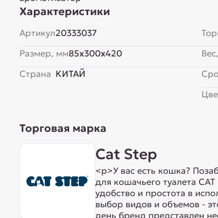
Характеристики
Артикул
20333037
Тор
Размер, мм
85x300x420
Вес,
Страна
КИТАЙ
Сро
Цве
Торговая марка
Cat Step
<p>У вас есть кошка? Позаб
для кошачьего туалета CAT
удобство и простота в исп
выбор видов и объемов - эт
день бренд представлен н