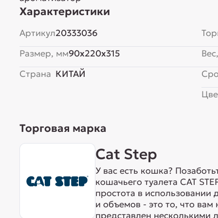
Характеристики
Артикул
20333036
Тор
Размер, мм
90x220x315
Вес,
Страна
КИТАЙ
Сро
Цве
Торговая марка
Cat Step
У вас есть кошка? Позаботь
кошачьего туалета CAT STE
простота в использовании 
и объемов - это то, что ва
представлен несколькими 