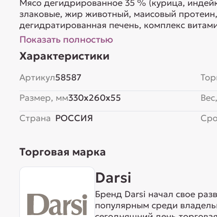
Мясо дегидрированное 35 % (курица, индейк
злаковые, жир животный, маисовый протеин
дегидратированная печень, комплекс витаминов 
В9, К3, В7, В12) и минералов (калий, железо, 
Показать полностью
дрожжи (источник МОС), антиоксидант (в то
Характеристики
суш...
Артикул
58587
Тор
Размер, мм
330x260x55
Вес,
Страна
РОССИЯ
Сро
Торговая марка
Darsi
Бренд Darsi начал свое раз
популярным среди владель
сегодняшний день торговая