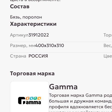
Состав
Бязь, поролон
Характеристики
Артикул
31912022
Тор
Размер, мм
400x310x310
Вес,
Страна
РОССИЯ
Цве
Торговая марка
Gamma
Торговая марка Gamma родо
большая и дружная команда
профиля вдохновляется бе