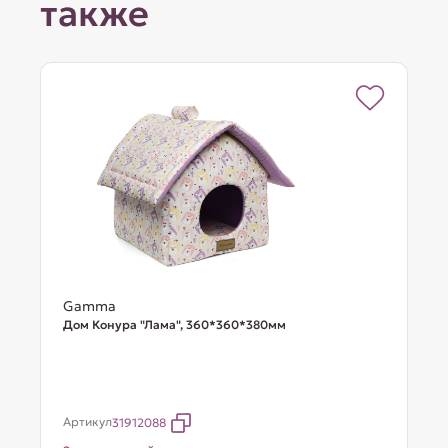
также
Gamma
Дом Конура "Лама", 360*360*380мм
Артикул
31912088