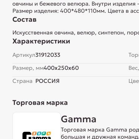
овчины и бежевого велюра. Внутри изделия 
Размер изделия: 400*480*110мм. Цвета в ас
Состав
Искусственная овчина, велюр, синтепон, по
Характеристики
Артикул
31912033
Тор
Размер, мм
400x250x60
Вес,
Страна
РОССИЯ
Цве
Торговая марка
Gamma
Торговая марка Gamma родо
большая и дружная команда