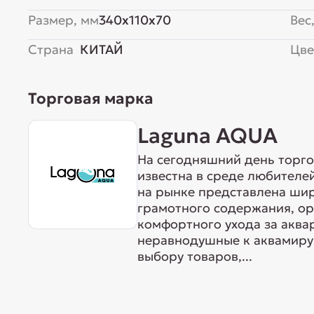
Размер, мм
340x110x70
Вес,
Страна
КИТАЙ
Цве
Торговая марка
Laguna AQUA
На сегодняшний день торг
известна в среде любителе
на рынке представлена ши
грамотного содержания, о
комфортного ухода за акв
неравнодушные к аквамиру 
выбору товаров,...