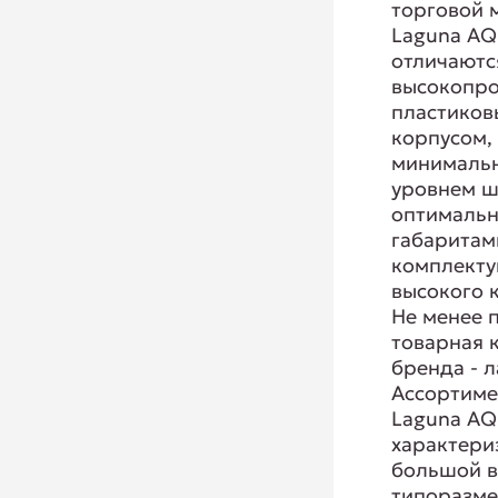
торговой 
Laguna A
отличаютс
высокопр
пластико
корпусом,
минималь
уровнем ш
оптималь
габаритам
комплект
высокого к
Не менее 
товарная 
бренда - 
Ассортиме
Laguna A
характери
большой 
типоразм