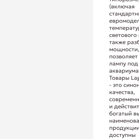
(включая
стандартн
евромодел
температу
светового 
также раз
мощности,
позволяет
лампу под
аквариума
Товары La
- это сино
качества,
современ
и действи
богатый в
наименов
продукции
доступны