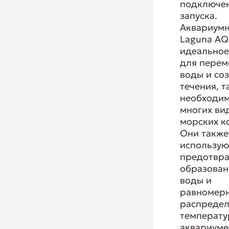
подключен
запуска.
Аквариум
Laguna AQ
идеально
для пере
воды и со
течения, т
необходим
многих ви
морских к
Они также
использую
предотвр
образован
воды и
равномер
распредел
температу
аквариуме