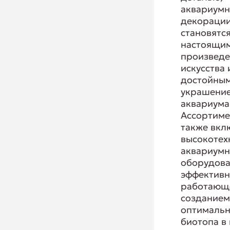
аквариум
декорации
становятс
настоящи
произвед
искусства 
достойны
украшени
аквариума
Ассортиме
также вкл
высокотех
аквариум
оборудова
эффектив
работающ
создание
оптимальн
биотопа в