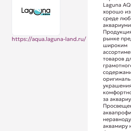
Laguna AQ
хорошо из
среде люб
аквариуми
Продукция
рынке пре
https://aqua.laguna-land.ru/
широким
ассортиме
товаров д
грамотног
содержани
оригиналь
украшения
комфортно
за аквари
Просвеще
аквапрофи
неравнод
аквамиру 