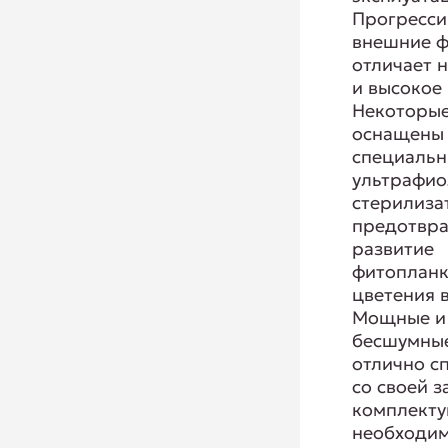
Прогресс
внешние 
отличает 
и высокое 
Некоторы
оснащены
специаль
ультрафи
стерилиза
предотв
развитие
фитопланк
цветения 
Мощные и
бесшумные
отлично с
со своей з
комплекту
необходи