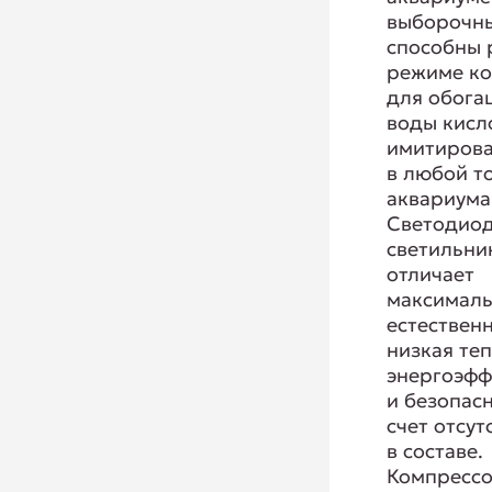
выборочн
способны 
режиме к
для обога
воды кисл
имитирова
в любой т
аквариума
Светодио
светильни
отличает
максимал
естествен
низкая те
энергоэфф
и безопасн
счет отсут
в составе.
Компресс