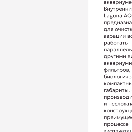
аквариуме
Внутренни
Laguna AQ
предназн
для очист
аэрации в
работать
параллель
другими в
аквариум
фильтров,
биологиче
компактн
габариты,
производи
и несложн
конструкц
преимущес
процессе
эксплуата