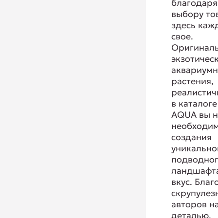
благодаря
выбору то
здесь каж
свое.
Оригиналь
экзотичес
аквариум
растения,
реалистич
в каталоге
AQUA вы н
необходим
создания
уникально
подводно
ландшафта
вкус. Благ
скрупулез
авторов н
деталью,