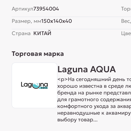
Артикул
73954004
Тор
Размер, мм
150x140x40
Вес,
Страна
КИТАЙ
Цве
Торговая марка
Laguna AQUA
<p>На сегодняшний день т
хорошо известна в среде л
бренда на рынке представ
для грамотного содержания
комфортного ухода за акв
неравнодушные к аквамиру 
выбору товар...