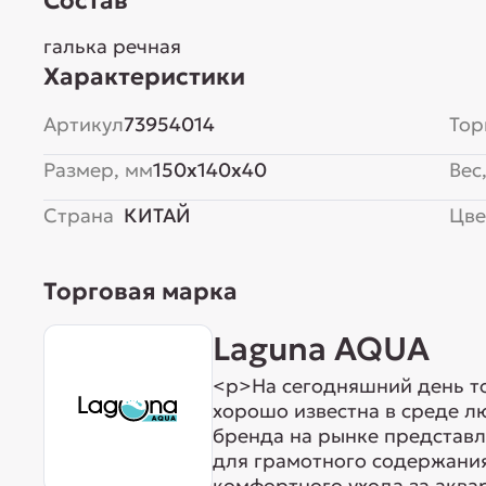
Состав
галька речная
Характеристики
Артикул
73954014
Тор
Размер, мм
150x140x40
Вес,
Страна
КИТАЙ
Цве
Торговая марка
Laguna AQUA
<p>На сегодняшний день т
хорошо известна в среде л
бренда на рынке представ
для грамотного содержания
комфортного ухода за акв