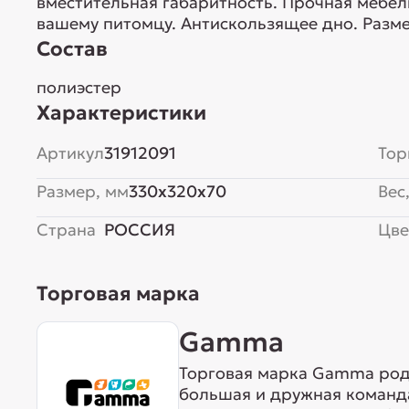
вместительная габаритность. Прочная мебел
вашему питомцу. Антискользящее дно. Разм
Состав
полиэстер
Характеристики
Артикул
31912091
Тор
Размер, мм
330x320x70
Вес,
Страна
РОССИЯ
Цве
Торговая марка
Gamma
Торговая марка Gamma родо
большая и дружная команда