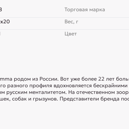
8
Торговая марка
0x20
Вес, г
Я
Цвет
mma родом из России. Вот уже более 22 лет бол
ого разного профиля вдохновляется бескрайними
ым русским менталитетом. На отечественном зо
ек, собак и грызунов. Представители бренда пос