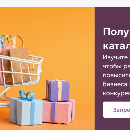
Полу
ката
Изучите 
чтобы р
повысит
бизнеса 
конкуре
Запро