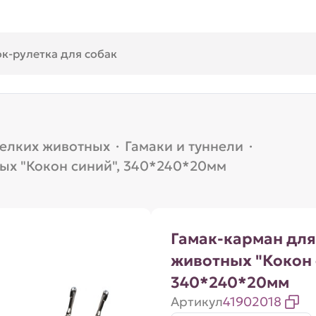
мелких животных
·
Гамаки и туннели
·
ых "Кокон синий", 340*240*20мм
Гамак-карман для
животных "Кокон 
340*240*20мм
Артикул
41902018