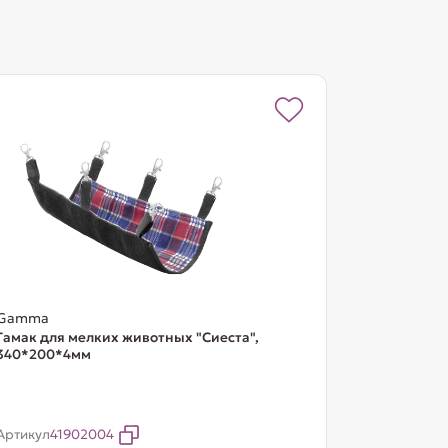
Gamma
Гамак для мелких животных "Сиеста",
340*200*4мм
Артикул
41902004