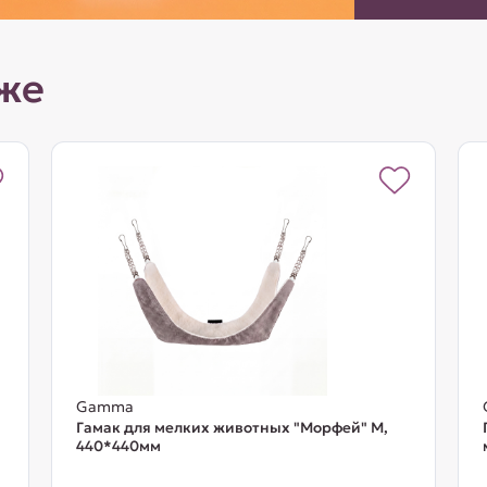
же
Gamma
Гамак для мелких животных "Морфей" М,
440*440мм