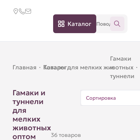
Каталог
Гамаки
Главная
·
Каталог
Товары для мелких животных
·
и
·
туннели
Гамаки и
Сортировка
туннели
для
мелких
животных
36 товаров
оптом