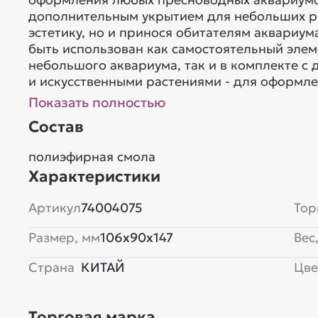
дополнительным укрытием для небольших ры
эстетику, но и принося обитателям аквариум
быть использован как самостоятельный элем
небольшого аквариума, так и в комплекте с
и искусственными растениями - для оформле
Показать полностью
Состав
полиэфирная смола
Характеристики
Артикул
74004075
Тор
Размер, мм
106x90x147
Вес,
Страна
КИТАЙ
Цве
Торговая марка