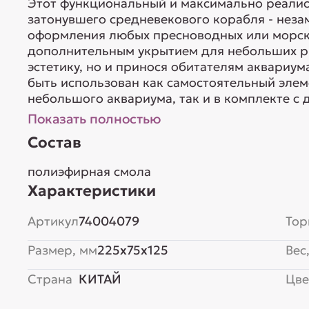
Этот функциональный и максимально реалист
затонувшего средневекового корабля - нез
оформления любых пресноводных или морски
дополнительным укрытием для небольших ры
эстетику, но и принося обитателям аквариум
быть использован как самостоятельный элем
небольшого аквариума, так и в комплекте с 
Показать полностью
Состав
полиэфирная смола
Характеристики
Артикул
74004079
Тор
Размер, мм
225x75x125
Вес,
Страна
КИТАЙ
Цве