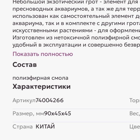
Небольшой экзотический грот - элемент дл
пресноводных аквариумов, а так же для тер
использован как самостоятельный элемент 
аквариума, так и в комплекте с другими гр
искусственными растениями - для оформлен
Изготовлен из нетоксичной полиэфирной см
удобный в эксплуатации и совершенно безвр
Показать полностью
Состав
полиэфирная смола
Характеристики
Артикул
74004266
Тор
Размер, мм
90x45x45
Вес,
Страна
КИТАЙ
Цве