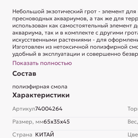
Небольшой экзотический грот - элемент дл
пресноводных аквариумов, а так же для тер
использован как самостоятельный элемент 
аквариума, так и в комплекте с другими гр
искусственными растениями - для оформлен
Изготовлен из нетоксичной полиэфирной см
удобный в эксплуатации и совершенно безвр
Показать полностью
Состав
полиэфирная смола
Характеристики
Артикул
74004264
Тор
Размер, мм
65x35x45
Вес,
Страна
КИТАЙ
Цве