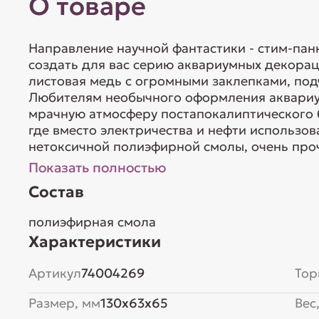
О товаре
Направление научной фантастики - стим-пан
создать для вас серию аквариумных декорац
листовая медь с огромными заклепками, по
Любителям необычного оформления аквариум
мрачную атмосферу постапокалиптического 
где вместо электричества и нефти использов
нетоксичной полиэфирной смолы, очень проч
Показать полностью
Состав
полиэфирная смола
Характеристики
Артикул
74004269
Тор
Размер, мм
130x63x65
Вес,