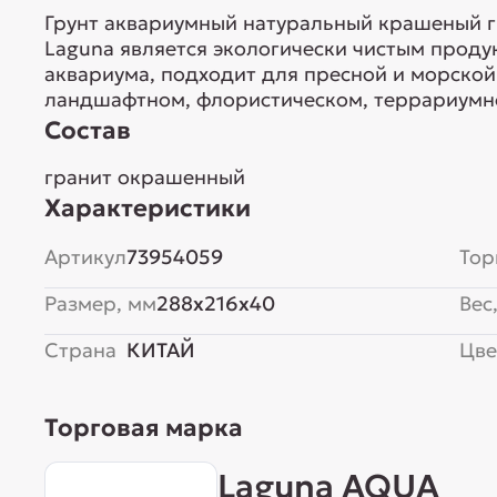
Грунт аквариумный натуральный крашеный гра
Laguna является экологически чистым проду
аквариума, подходит для пресной и морской
ландшафтном, флористическом, террариумн
Состав
гранит окрашенный
Характеристики
Артикул
73954059
Тор
Размер, мм
288x216x40
Вес,
Страна
КИТАЙ
Цве
Торговая марка
Laguna AQUA