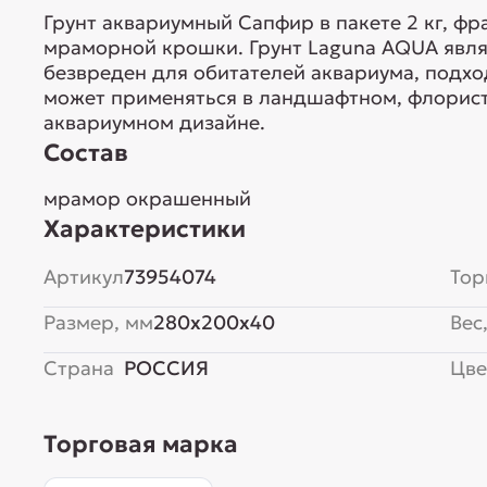
Грунт аквариумный Сапфир в пакете 2 кг, ф
мраморной крошки. Грунт Laguna AQUA явля
безвреден для обитателей аквариума, подхо
может применяться в ландшафтном, флорис
аквариумном дизайне.
Состав
мрамор окрашенный
Характеристики
Артикул
73954074
Тор
Размер, мм
280x200x40
Вес,
Страна
РОССИЯ
Цве
Торговая марка