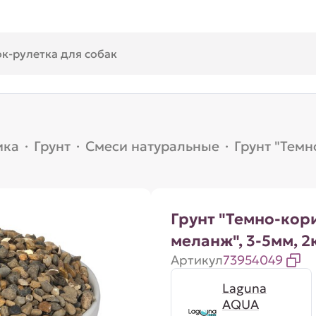
ика
·
Грунт
·
Смеси натуральные
·
Грунт "Темн
Грунт "Темно-ко
меланж", 3-5мм, 2
Артикул
73954049
Laguna
AQUA