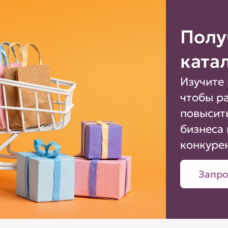
Полу
ката
Изучите 
чтобы р
повысит
бизнеса 
конкуре
Запро