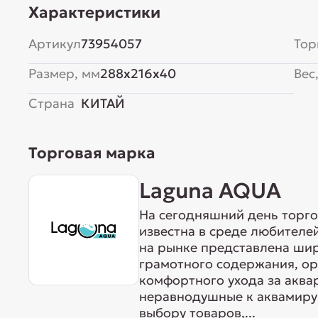
Характеристики
Артикул
73954057
Тор
Размер, мм
288x216x40
Вес,
Страна
КИТАЙ
Торговая марка
Laguna AQUA
На сегодняшний день торг
известна в среде любителе
на рынке представлена ши
грамотного содержания, о
комфортного ухода за акв
неравнодушные к аквамиру 
выбору товаров,...