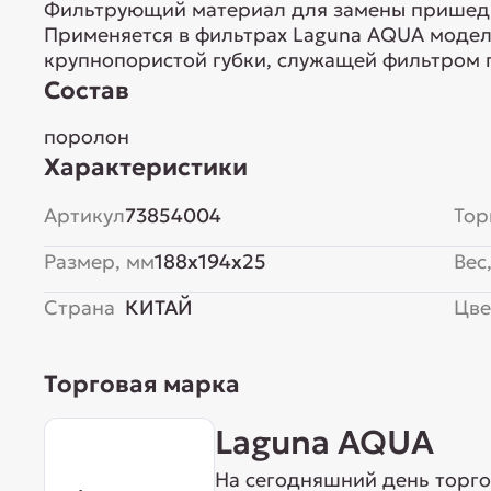
Фильтрующий материал для замены пришедш
Применяется в фильтрах Laguna AQUA моделе
крупнопористой губки, служащей фильтром 
Состав
поролон
Характеристики
Артикул
73854004
Тор
Размер, мм
188x194x25
Вес,
Страна
КИТАЙ
Цве
Торговая марка
Laguna AQUA
На сегодняшний день торг