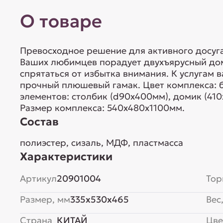
О товаре
Превосходное решение для активного досуг
Ваших любимцев порадует двухъярусный дом
спрятаться от избытка внимания. К услугам 
прочный плюшевый гамак. Цвет комплекса: 
элементов: столбик (d90х400мм), домик (41
Размер комплекса: 540х480х1100мм.
Состав
полиэстер, сизаль, МДФ, пластмасса
Характеристики
Артикул
20901004
Тор
Размер, мм
335x530x465
Вес,
Страна
КИТАЙ
Цве