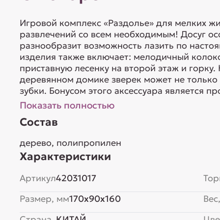
Игровой комплекс «Раздолье» для мелких ж
развлечений со всем необходимым! Досуг о
разнообразит возможность лазить по насто
изделия также включает: мелодичный колок
приставную лесенку на второй этаж и горку. 
деревянном домике зверек может не только о
зубки. Бонусом этого аксессуара является про
Показать полностью
Состав
дерево, полипропилен
Характеристики
Артикул
42031017
Тор
Размер, мм
170x90x160
Вес,
Страна
КИТАЙ
Цве