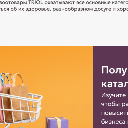
 зоотовары TRIOL охватывают все основные кате
ься об их здоровье, разнообразном досуге и хоро
Полу
ката
Изучите 
чтобы р
повысит
бизнеса 