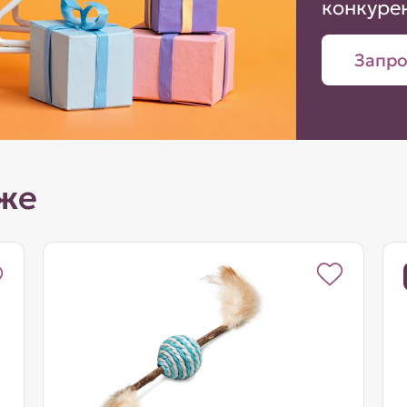
конкуре
Запро
же