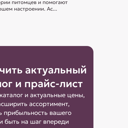
гории питомцев и помогают
шем настроении. Ас...
чить актуальный
лог и прайс-лист
каталог и актуальные цены,
асширить ассортимент,
ь прибыльность вашего
и быть на шаг впереди