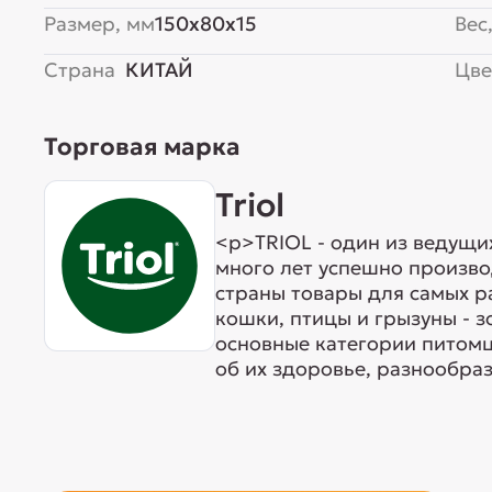
Размер, мм
150x80x15
Вес,
Страна
КИТАЙ
Цве
Торговая марка
Triol
<p>TRIOL - один из ведущи
много лет успешно произво
страны товары для самых р
кошки, птицы и грызуны - 
основные категории питомц
об их здоровье, разнообраз