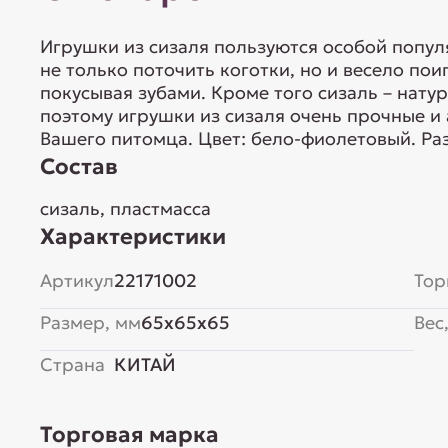
Игрушки из сизаля пользуются особой попул
не только поточить коготки, но и весело пои
покусывая зубами. Кроме того сизаль – нат
поэтому игрушки из сизаля очень прочные и
Вашего питомца. Цвет: бело-фиолетовый. Ра
Состав
сизаль, пластмасса
Характеристики
Артикул
22171002
Тор
Размер, мм
65x65x65
Вес,
Страна
КИТАЙ
Торговая марка