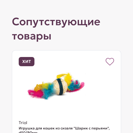
Сопутствующие
товары
ХИТ
Triol
Игрушка для кошек из сизаля "Шарик с перьями",
d50/90мм