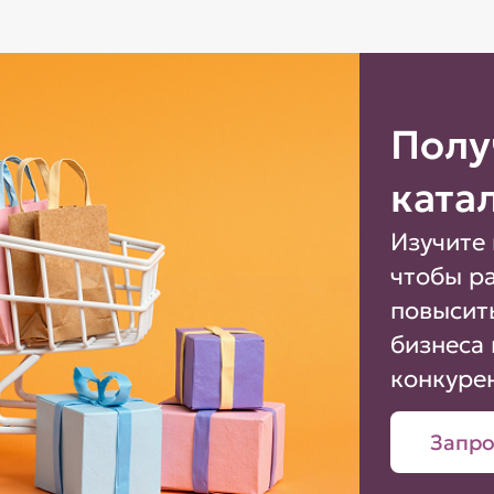
Полу
ката
Изучите 
чтобы р
повысит
бизнеса 
конкуре
Запро