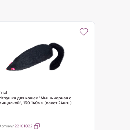
Triol
Игрушка для кошек "Мышь черная с
пищалкой", 130-140мм (пакет 24шт. )
Артикул
22161022