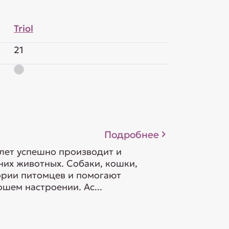
Triol
21
Подробнее
 лет успешно производит и
их животных. Собаки, кошки,
гории питомцев и помогают
шем настроении. Ас...