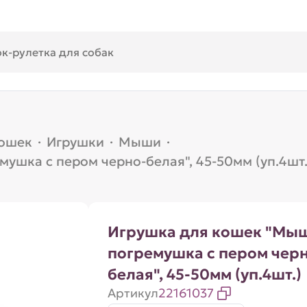
кошек
·
Игрушки
·
Мыши
·
ушка с пером черно-белая", 45-50мм (уп.4шт.
Игрушка для кошек "Мы
погремушка с пером чер
белая", 45-50мм (уп.4шт.)
Артикул
22161037