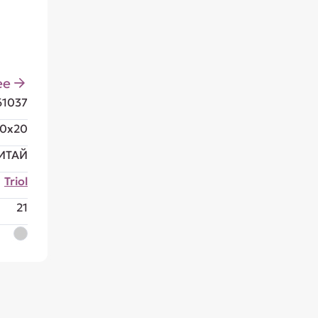
ее
61037
90x20
ИТАЙ
Triol
21