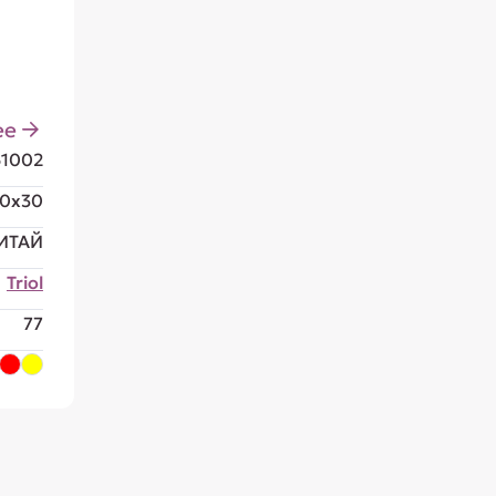
ее
61002
20x30
ИТАЙ
Triol
77