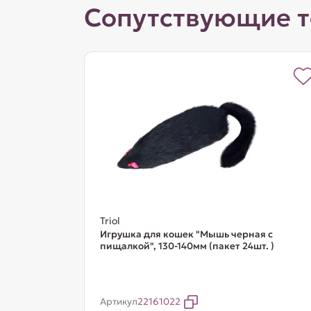
Сопутствующие 
Triol
Игрушка для кошек "Мышь черная с
пищалкой", 130-140мм (пакет 24шт. )
Артикул
22161022