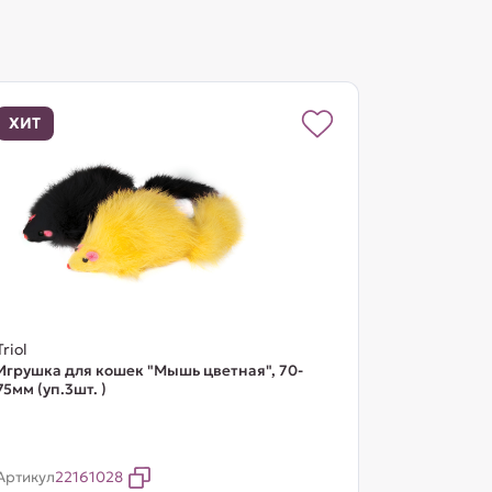
ХИТ
Triol
Игрушка для кошек "Мышь цветная", 70-
75мм (уп.3шт. )
Артикул
22161028