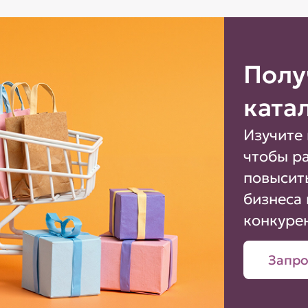
Полу
ката
Изучите 
чтобы р
повысит
бизнеса 
конкуре
Запро