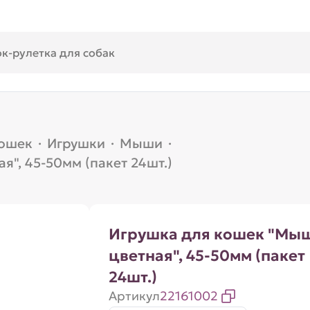
кошек
·
Игрушки
·
Мыши
·
", 45-50мм (пакет 24шт.)
Игрушка для кошек "Мы
цветная", 45-50мм (пакет
24шт.)
Артикул
22161002