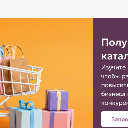
Полу
ката
Изучите 
чтобы р
повысит
бизнеса 
конкуре
Запро