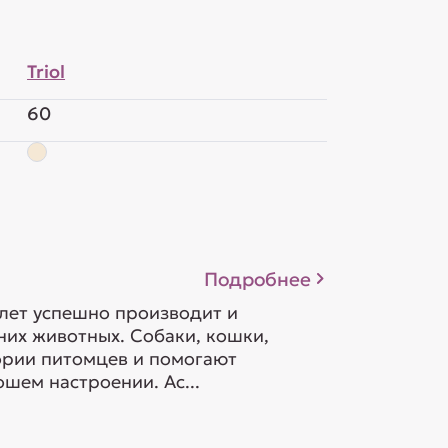
Triol
60
Подробнее
 лет успешно производит и
их животных. Собаки, кошки,
гории питомцев и помогают
шем настроении. Ас...