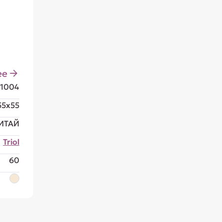
ее
71004
55x55
ИТАЙ
Triol
60