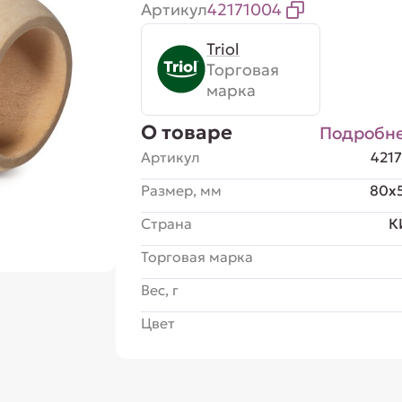
Артикул
42171004
Triol
Торговая
марка
О товаре
Подробн
Артикул
421
Размер, мм
80x
Страна
К
Торговая марка
Вес, г
Цвет