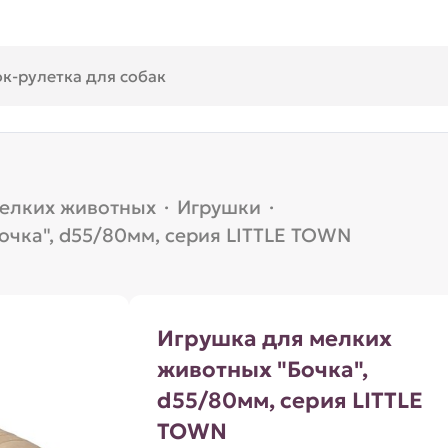
мелких животных
·
Игрушки
·
очка", d55/80мм, серия LITTLE TOWN
Игрушка для мелких
животных "Бочка",
d55/80мм, серия LITTLE
TOWN