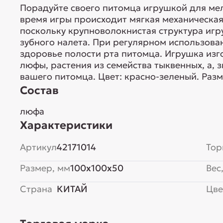
Порадуйте своего питомца игрушкой для мел
время игры происходит мягкая механическая
поскольку крупноволокнистая структура игр
зубного налета. При регулярном использов
здоровье полости рта питомца. Игрушка изг
люфы, растения из семейства тыквенных, а, 
вашего питомца. Цвет: красно-зеленый. Раз
Состав
люфа
Характеристики
Артикул
42171014
Тор
Размер, мм
100x100x50
Вес,
Страна
КИТАЙ
Цве