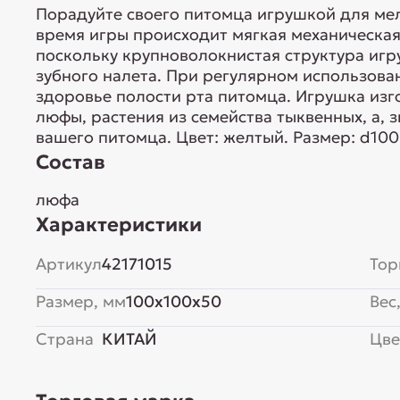
Порадуйте своего питомца игрушкой для мел
время игры происходит мягкая механическая
поскольку крупноволокнистая структура игр
зубного налета. При регулярном использов
здоровье полости рта питомца. Игрушка изг
люфы, растения из семейства тыквенных, а, 
вашего питомца. Цвет: желтый. Размер: d10
Состав
люфа
Характеристики
Артикул
42171015
Тор
Размер, мм
100x100x50
Вес,
Страна
КИТАЙ
Цве