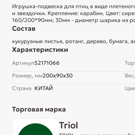
Игрушка-подвеска для птиц в виде плетеног
и звездочки. Крепление: карабин. Цвет: сир
160/200*90мм; 30мм - диаметр шарика из ро
Состав
кукурузные листья, ротанг, дерево, бумага, 
Характеристики
Артикул
52171066
Тор
Размер, мм
200x90x30
Вес,
Страна
КИТАЙ
Цве
Торговая марка
Triol