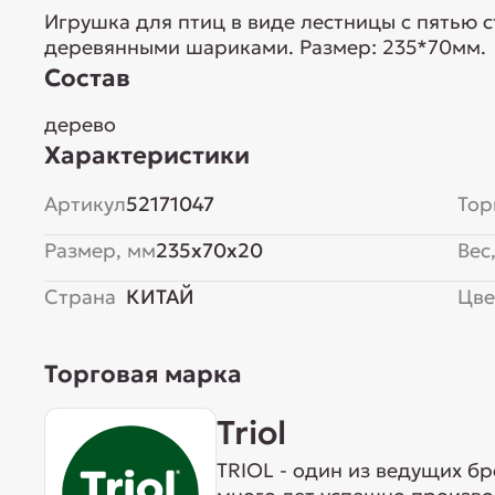
Игрушка для птиц в виде лестницы с пятью
деревянными шариками. Размер: 235*70мм.
Состав
дерево
Характеристики
Артикул
52171047
Тор
Размер, мм
235x70x20
Вес,
Страна
КИТАЙ
Цве
Торговая марка
Triol
TRIOL - один из ведущих б