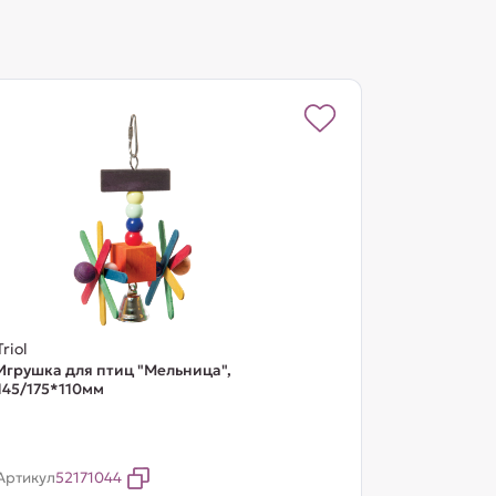
Triol
Игрушка для птиц "Мельница",
145/175*110мм
Артикул
52171044