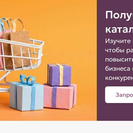
Полу
ката
Изучите 
чтобы р
повысит
бизнеса 
конкуре
Запро