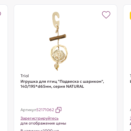
Triol
м
Игрушка для птиц "Подвеска с шариком",
140/195*d65мм, серия NATURAL
Артикул
52171062
Зарегистрируйтесь
для отображения цены
В наличии <1000 шт.