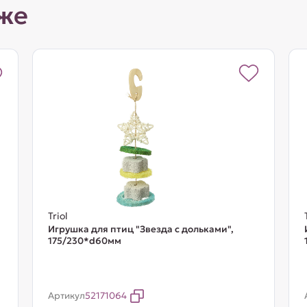
же
Triol
Игрушка для птиц "Звезда с дольками",
175/230*d60мм
Артикул
52171064