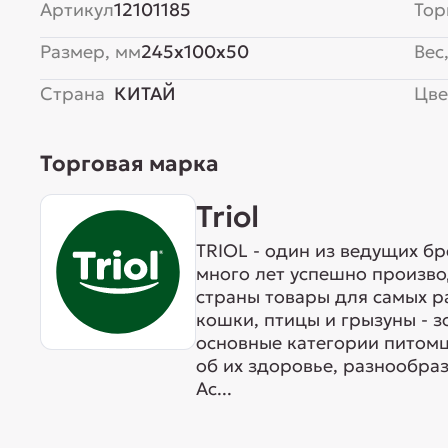
Артикул
12101185
Тор
Размер, мм
245x100x50
Вес,
Страна
КИТАЙ
Цве
Торговая марка
Triol
TRIOL - один из ведущих б
много лет успешно произво
страны товары для самых р
кошки, птицы и грызуны - 
основные категории питомц
об их здоровье, разнообра
Ас...