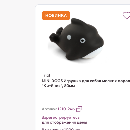
НОВИНКА
Triol
MINI DOGS Игрушка для собак мелких поро
"Китёнок", 80мм
Артикул
12101246
Зарегистрируйтесь
для отображения цены
В наличии >1000 шт.