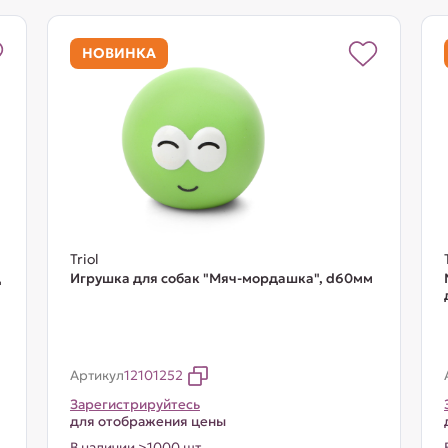
НОВИНКА
Triol
д
Игрушка для собак "Мяч-мордашка", d60мм
Артикул
12101252
Зарегистрируйтесь
для отображения цены
В наличии >1000 шт.