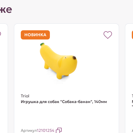
же
НОВИНКА
Triol
Игрушка для собак "Собака-банан", 140мм
Артикул
12101254