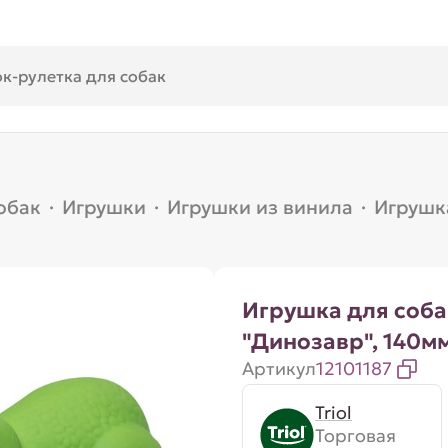
обак
·
Игрушки
·
Игрушки из винила
·
Игрушка
Игрушка для соба
"Динозавр", 140м
Артикул
12101187
Triol
Торговая