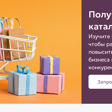
Полу
ката
Изучите 
чтобы р
повысит
бизнеса 
конкуре
Запро