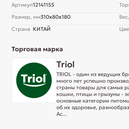
Артикул
12141155
Тор
Размер, мм
310x80x180
Вес,
Страна
КИТАЙ
Цве
Торговая марка
Triol
TRIOL - один из ведущих б
много лет успешно произво
страны товары для самых р
кошки, птицы и грызуны - 
основные категории питомц
об их здоровье, разнообра
Ас...