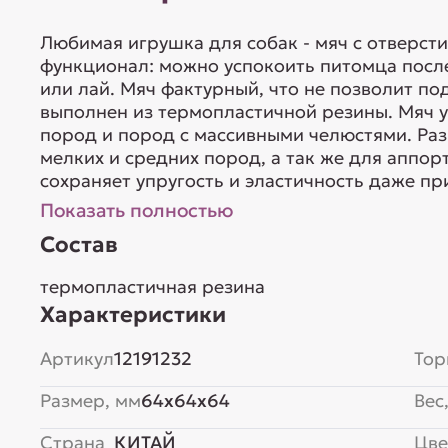
Любимая игрушка для собак - мяч с отверст
функционал: можно успокоить питомца после
или лай. Мяч фактурный, что не позволит по
выполнен из термопластичной резины. Мяч у
пород и пород с массивными челюстями. Ра
мелких и средних пород, а так же для аппо
сохраняет упругость и эластичность даже при
Показать полностью
Состав
термопластичная резина
Характеристики
Артикул
12191232
Тор
Размер, мм
64x64x64
Вес,
Страна
КИТАЙ
Цве