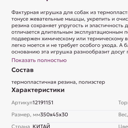
Фактурная игрушка для собак из термоплас
тонусе жевательные мышцы, укрепить и очис
резина сохраняет упругость и эластичность 
отличается длительным эксплуатационным п
подвержен химическому или термическому во
легко моется и не требует особого ухода. А
основанию эта игрушка разнообразит досуг п
Показать полностью
Состав
термопластичная резина, полиэстер
Характеристики
Артикул
12191151
Тор
Размер, мм
350x45x30
Вес,
Страна
КИТАЙ
Цве