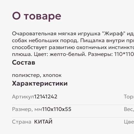
О товаре
Очаровательная мягкая игрушка "Жираф" ид
собак небольших пород. Пищалка внутри пр
способствует развитию охотничьих инстинкто
плюша. Цвет: желто-белый. Размеры: 110*11
Состав
полиэстер, хлопок
Характеристики
Артикул
12141242
Тор
Размер, мм
110x110x55
Вес,
Страна
КИТАЙ
Цве